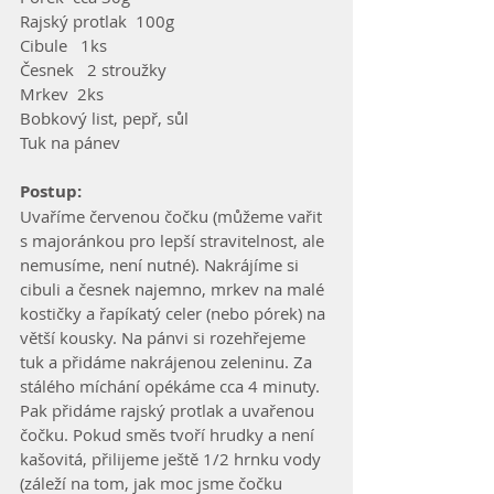
Rajský protlak  100g           
Cibule   1ks           
Česnek   2 stroužky           
Mrkev  2ks           
Bobkový list, pepř, sůl             
Tuk na pánev  
Postup:     
Uvaříme červenou čočku (můžeme vařit 
s majoránkou pro lepší stravitelnost, ale 
nemusíme, není nutné). Nakrájíme si 
cibuli a česnek najemno, mrkev na malé 
kostičky a řapíkatý celer (nebo pórek) na 
větší kousky. Na pánvi si rozehřejeme 
tuk a přidáme nakrájenou zeleninu. Za 
stálého míchání opékáme cca 4 minuty. 
Pak přidáme rajský protlak a uvařenou 
čočku. Pokud směs tvoří hrudky a není 
kašovitá, přilijeme ještě 1/2 hrnku vody 
(záleží na tom, jak moc jsme čočku 