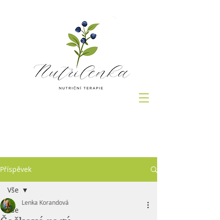
Přihlásit
Příspěvek
Vše
Lenka Korandová
Vše