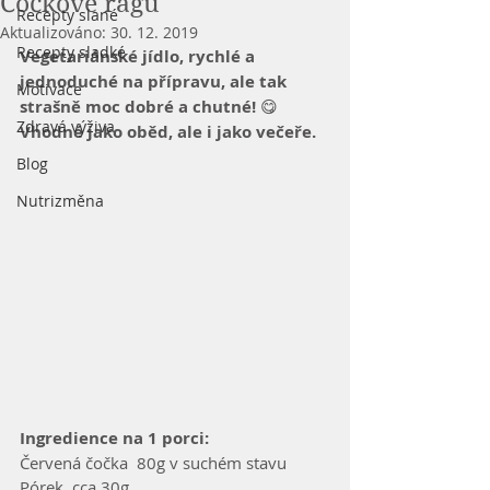
Čočkové ragú
Recepty slané
Aktualizováno:
30. 12. 2019
Recepty sladké
Vegetariánské jídlo, rychlé a 
jednoduché na přípravu, ale tak 
Motivace
strašně moc dobré a chutné!
 😋
Zdravá výživa
Vhodné jako oběd, ale i jako večeře.
Blog
Nutrizměna
Ingredience na 1 porci:
Červená čočka  80g v suchém stavu          
Pórek  cca 30g           